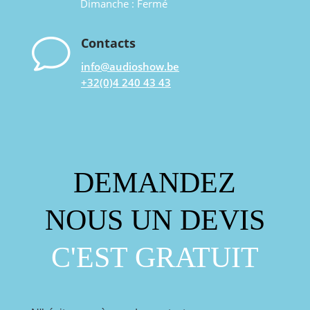
Dimanche : Fermé
v
Contacts
info@audioshow.be
+32(0)4 240 43 43
DEMANDEZ
NOUS UN DEVIS
C'EST GRATUIT