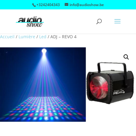
+3242404343
info@audioshow.be
Accueil
/
Lumière
/
Led
/
ADJ – REVO 4