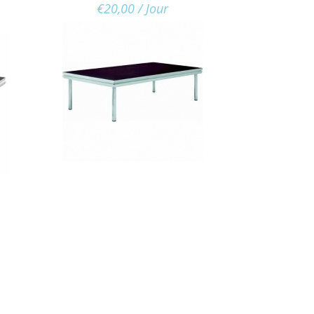
€
20,00
/ Jour