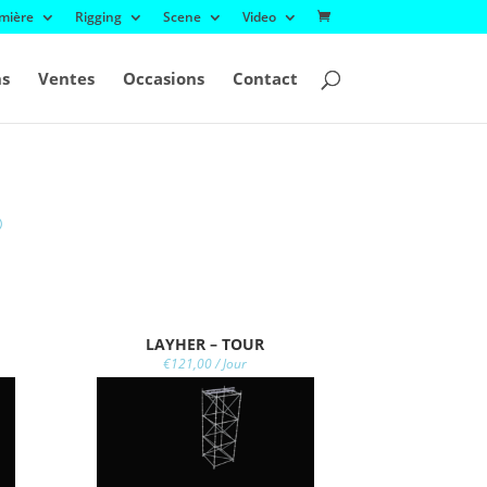
mière
Rigging
Scene
Video
ns
Ventes
Occasions
Contact
LAYHER – TOUR
€
121,00
/ Jour