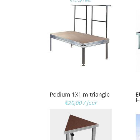
€
15,00
/ Jour
Podium 1X1 m triangle
E
H
€
20,00
/ Jour