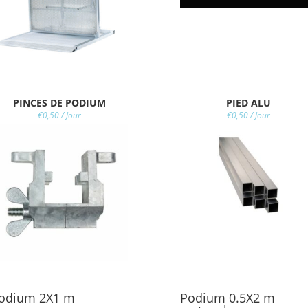
PINCES DE PODIUM
PIED ALU
€
0,50
/ Jour
€
0,50
/ Jour
odium 2X1 m
Podium 0.5X2 m