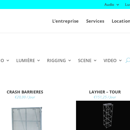
Audio
Lu
L’entreprise
Services
Locatio
IO
LUMIÈRE
RIGGING
SCENE
VIDEO
CRASH BARRIERES
LAYHER – TOUR
€
20,00
/ Jour
€
151,25
/ Jour