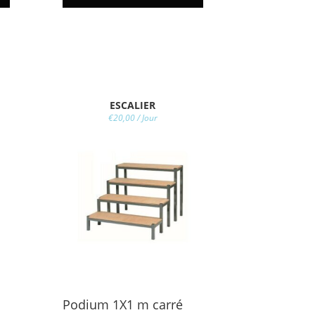
ESCALIER
€
20,00
/ Jour
Podium 1X1 m carré