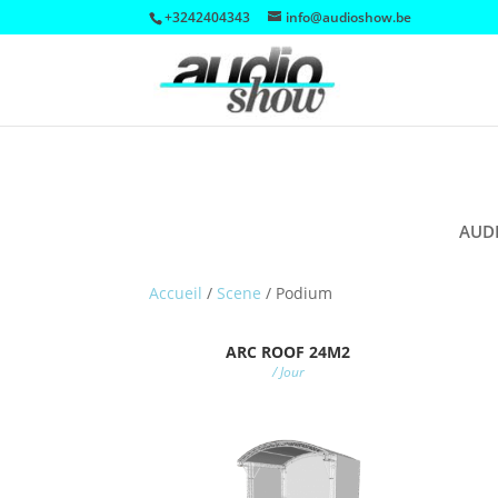
+3242404343
info@audioshow.be
AUD
Accueil
/
Scene
/
Podium
ARC ROOF 24M2
/ Jour