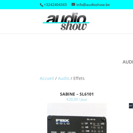
+3242404343
info@audioshow.be
AUD
Accueil
/
Audio
/
Effets
SABINE – SL6101
€
20,00
/ Jour