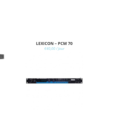
LEXICON – PCM 70
€
40,00
/ Jour