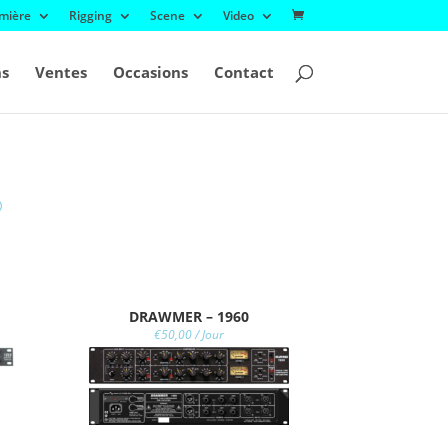
mière
Rigging
Scene
Video
ns
Ventes
Occasions
Contact
DRAWMER – 1960
€
50,00
/ Jour