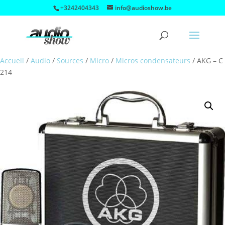
+3242404343
info@audioshow.be
Accueil
/
Audio
/
Sources
/
Micro
/
Micros condensateurs
/
AKG – C
214