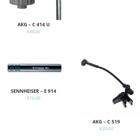
AKG – C 414 U
€
48,00
SENNHEISER – E 914
€
10,00
AKG – C 519
€
20,00