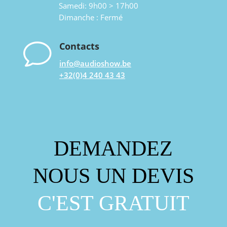
Samedi: 9h00 > 17h00
Dimanche : Fermé
v
Contacts
info@audioshow.be
+32(0)4 240 43 43
DEMANDEZ
NOUS UN DEVIS
C'EST GRATUIT