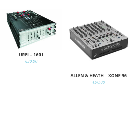
UREI – 1601
€
30,00
ALLEN & HEATH – XONE 96
€
90,00