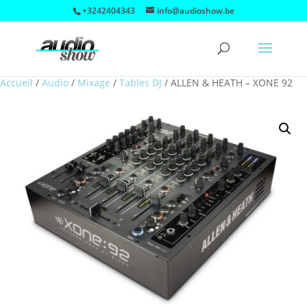
+3242404343
info@audioshow.be
Accueil
/
Audio
/
Mixage
/
Tables DJ
/
ALLEN & HEATH – XONE 92