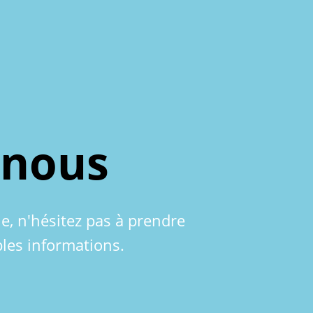
-nous
le, n'hésitez pas à prendre
les informations.