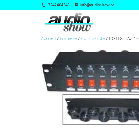
+3242404343
info@audioshow.be
Accueil
/
Lumière
/
Commande
/
BOTEX – AZ 10