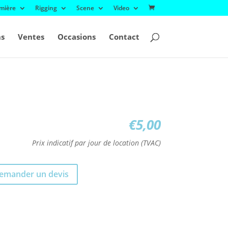
mière
Rigging
Scene
Video
ns
Ventes
Occasions
Contact
€
5,00
Prix indicatif par jour de location (TVAC)
emander un devis