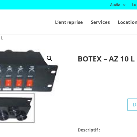
Audio
Lu
L’entreprise
Services
Locatio
 L
BOTEX – AZ 10 L
D
Descriptif :