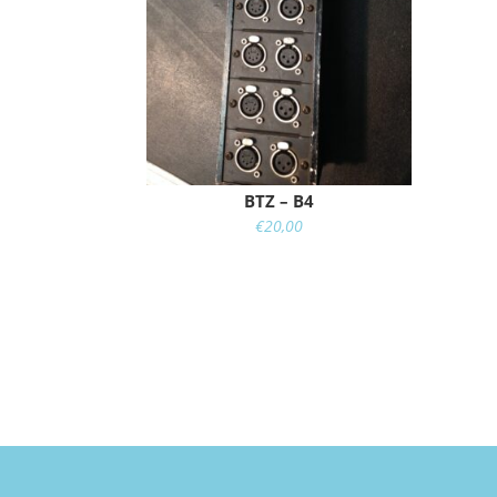
BTZ – B4
€
20,00