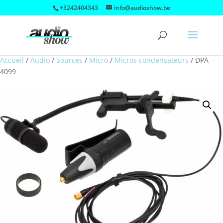
+3242404343
info@audioshow.be
Accueil
/
Audio
/
Sources
/
Micro
/
Micros condensateurs
/
DPA –
4099