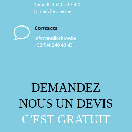
Samedi: 9h00 > 17h00
Dimanche : Fermé
v
Contacts
info@audioshow.be
+32(0)4 240 43 43
DEMANDEZ
NOUS UN DEVIS
C'EST GRATUIT