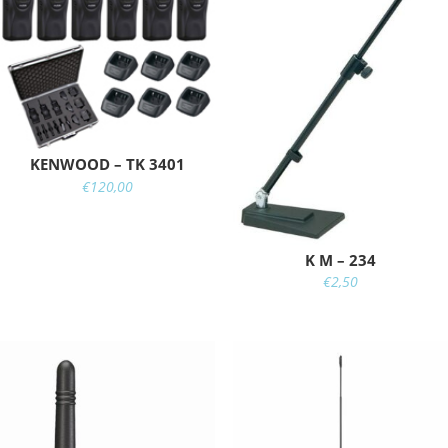
KENWOOD – TK 3401
€
120,00
K M – 234
€
2,50