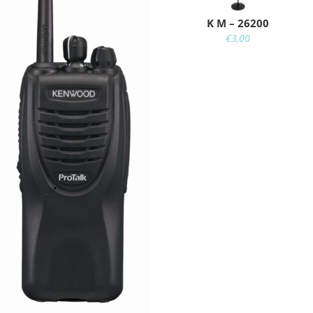
K M – 26200
€
3,00