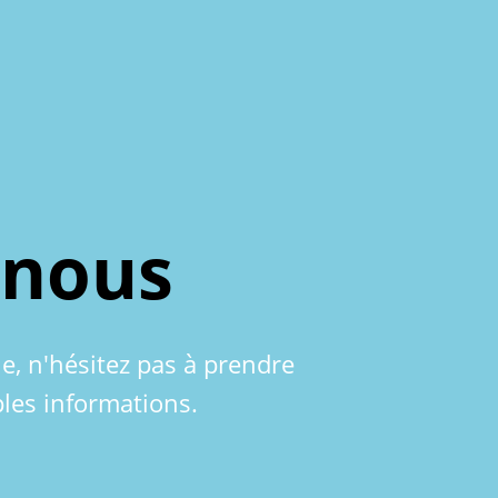
-nous
le, n'hésitez pas à prendre
les informations.