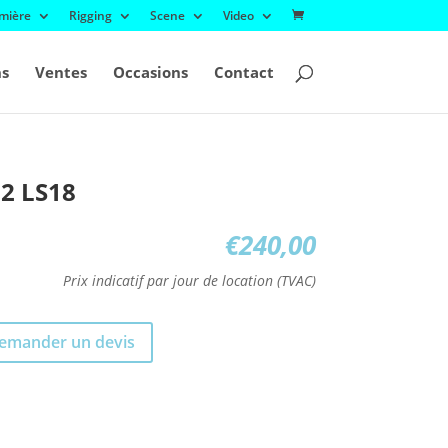
mière
Rigging
Scene
Video
ns
Ventes
Occasions
Contact
 2 LS18
€
240,00
Prix indicatif par jour de location (TVAC)
emander un devis