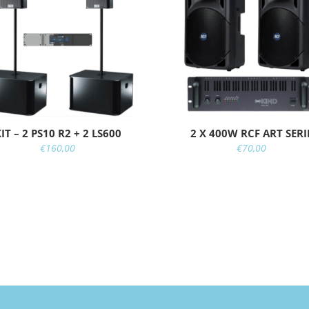
IT – 2 PS10 R2 + 2 LS600
2 X 400W RCF ART SERI
€
160,00
€
70,00