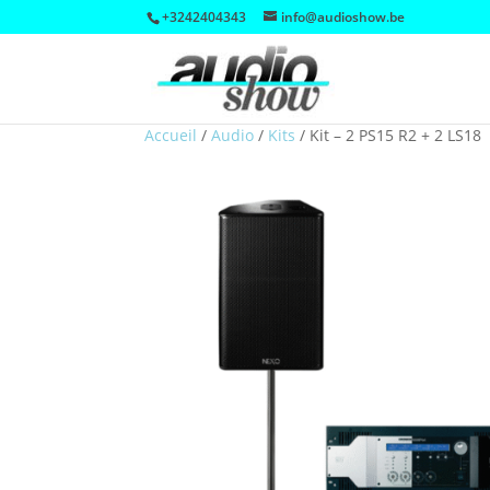
+3242404343
info@audioshow.be
Accueil
/
Audio
/
Kits
/
Kit – 2 PS15 R2 + 2 LS18