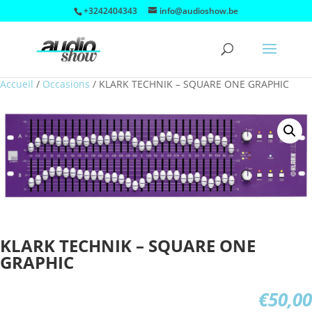
+3242404343
info@audioshow.be
Accueil
/
Occasions
/
KLARK TECHNIK – SQUARE ONE GRAPHIC
KLARK TECHNIK – SQUARE ONE
GRAPHIC
€
50,00