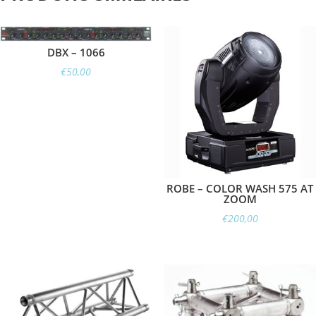
DBX – 1066
€
50,00
ROBE – COLOR WASH 575 AT
ZOOM
€
200,00