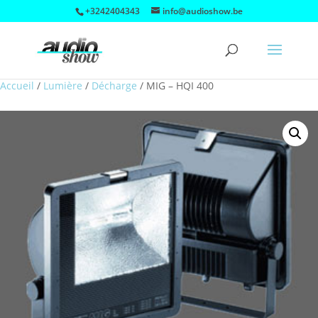
+3242404343
info@audioshow.be
Accueil
/
Lumière
/
Décharge
/
MIG – HQI 400