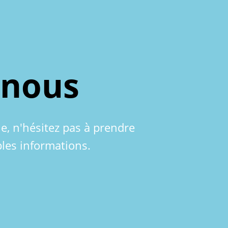
-nous
le, n'hésitez pas à prendre
les informations.