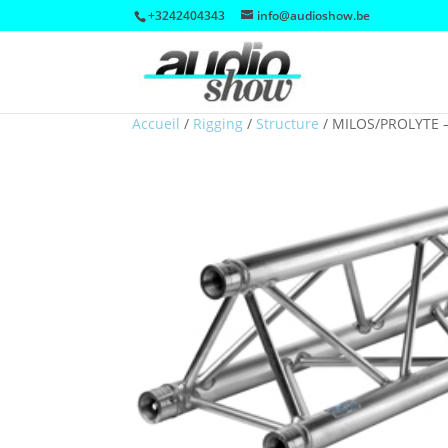
+3242404343
info@audioshow.be
Accueil
/
Rigging
/
Structure
/
MILOS/PROLYTE 