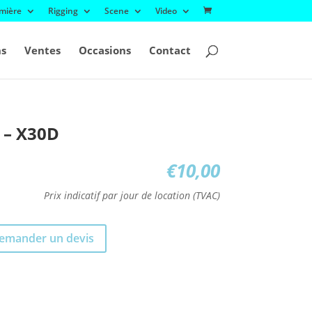
mière
Rigging
Scene
Video
ns
Ventes
Occasions
Contact
 – X30D
€
10,00
Prix indicatif par jour de location (TVAC)
emander un devis