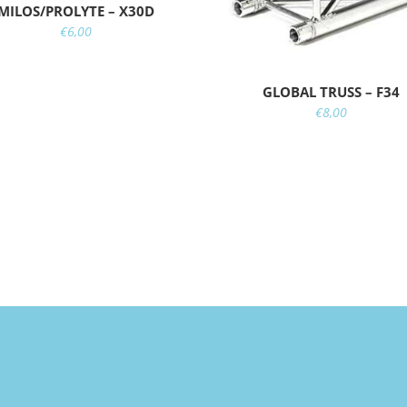
MILOS/PROLYTE – X30D
€
6,00
GLOBAL TRUSS – F34
€
8,00