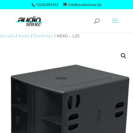
+3242404343
info@audioshow.be
Accueil
/
Audio
/
Enceintes
/
NEXO – L20