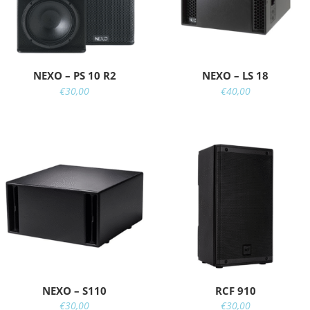
NEXO – PS 10 R2
NEXO – LS 18
€
30,00
€
40,00
NEXO – S110
RCF 910
€
30,00
€
30,00