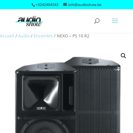
+3242404343
info@audioshow.be
Accueil
/
Audio
/
Enceintes
/
NEXO – PS 10 R2