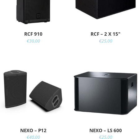
RCF 910
RCF – 2 X 15"
€
30,00
€
25,00
NEXO – P12
NEXO – LS 600
€
40,00
€
25,00