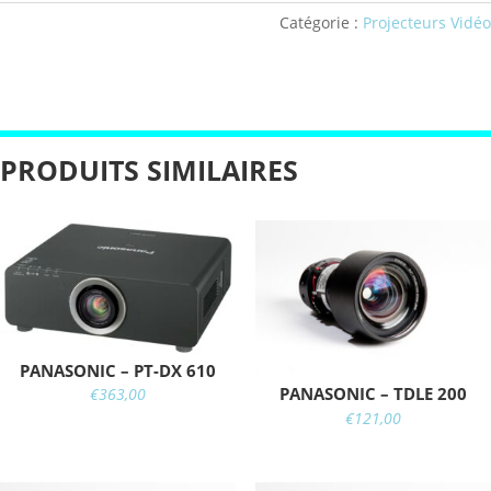
Catégorie :
Projecteurs Vidéo
PRODUITS SIMILAIRES
PANASONIC – PT-DX 610
PANASONIC – TDLE 200
€
363,00
€
121,00