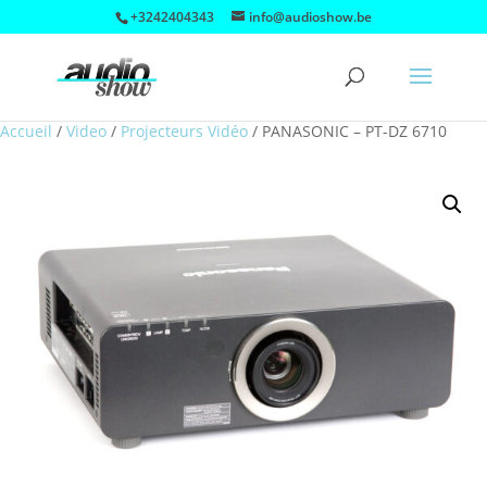
+3242404343
info@audioshow.be
Accueil
/
Video
/
Projecteurs Vidéo
/
PANASONIC – PT-DZ 6710