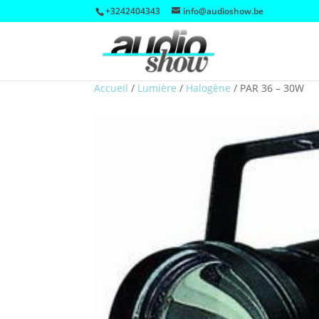
+3242404343
info@audioshow.be
Accueil
/
Lumière
/
Halogène
/
PAR 36 – 30W