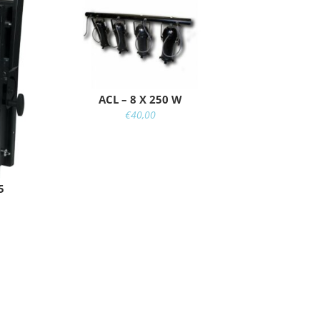
ACL – 8 X 250 W
€
40,00
5