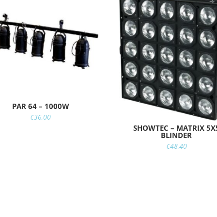
PAR 64 – 1000W
€
36,00
SHOWTEC – MATRIX 5X
BLINDER
€
48,40