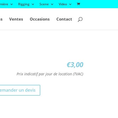
mière
Rigging
Scene
Video
ns
Ventes
Occasions
Contact
€
3,00
Prix indicatif par jour de location (TVAC)
emander un devis