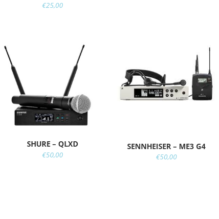
€
25,00
SHURE – QLXD
SENNHEISER – ME3 G4
€
50,00
€
50,00