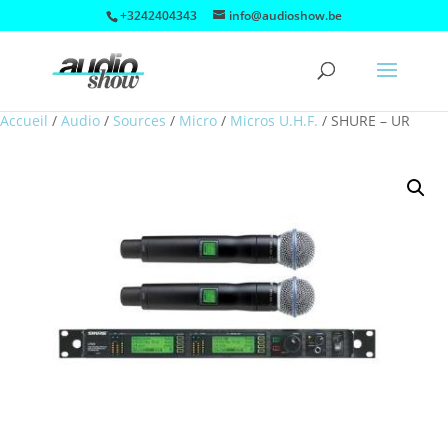
+3242404343
info@audioshow.be
Accueil
/
Audio
/
Sources
/
Micro
/
Micros U.H.F.
/
SHURE – UR