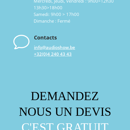
Mercredi, Jeudi, Vendredi : 9h00>12h30
13h30>18h00
Samedi: 9h00 > 17h00
Dimanche : Fermé
v
Contacts
info@audioshow.be
+32(0)4 240 43 43
DEMANDEZ
NOUS UN DEVIS
C'EST GRATUIT