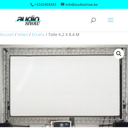
+3242404343
info@audioshow.be
Accueil
/
Video
/
Ecrans
/
Toile 6.2 X 8.4 M