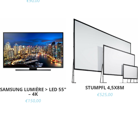
€
90,00
STUMPFL 4,5X8M
SAMSUNG LUMIÈRE > LED 55"
– 4K
€
525,00
€
150,00