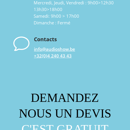
Mercredi, Jeudi, Vendredi : 9h00>12h30
13h30>18h00
Samedi: 9h00 > 17h00
Dimanche : Fermé
v
Contacts
info@audioshow.be
+32(0)4 240 43 43
DEMANDEZ
NOUS UN DEVIS
C'EST GRATUIT