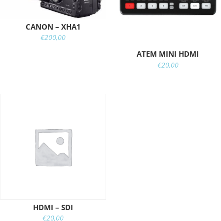
CANON – XHA1
€
200,00
ATEM MINI HDMI
€
20,00
HDMI – SDI
€
20,00