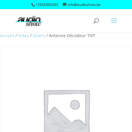
+3242404343
info@audioshow.be
Accueil
/
Video
/
Divers
/
Antenne Décodeur TNT