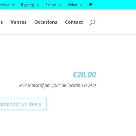
mière
Rigging
Scene
Video
ns
Ventes
Occasions
Contact
€
20,00
Prix indicatif par jour de location (TVAC)
emander un devis