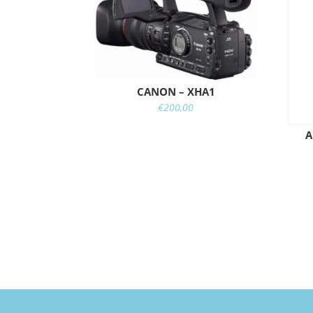
CANON – XHA1
€
200,00
A