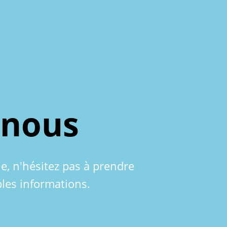
-nous
le, n'hésitez pas à prendre
les informations.