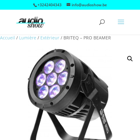
+3242404343
info@audioshow.be
Accueil
/
Lumière
/
Extérieur
/
BRITEQ – PRO BEAMER