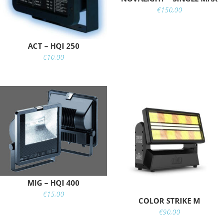
€
150,00
ACT – HQI 250
€
10,00
MIG – HQI 400
€
15,00
COLOR STRIKE M
€
90,00