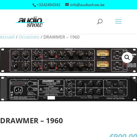
+3242404343
info@audioshow.be
Accueil
/
Occasions
/
DRAWMER – 1960
DRAWMER – 1960
€
900,00