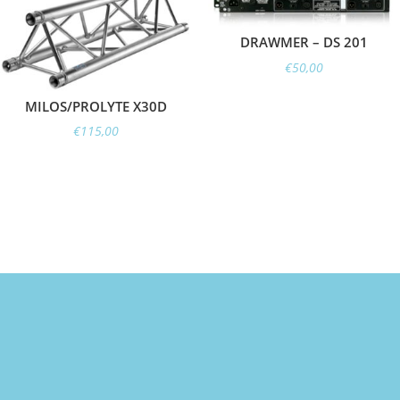
DRAWMER – DS 201
€
50,00
MILOS/PROLYTE X30D
€
115,00