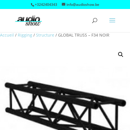
+3242404343
info@audioshow.be
Accueil
/
Rigging
/
Structure
/
GLOBAL TRUSS – F34 NOIR