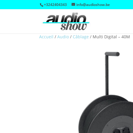
+3242404343
info@audioshow.be
Accueil
/
Audio
/
Câblage
/
Multi Digital – 40M