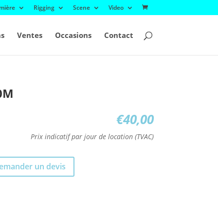
mière
Rigging
Scene
Video
ns
Ventes
Occasions
Contact
40M
€
40,00
Prix indicatif par jour de location (TVAC)
emander un devis