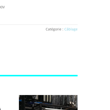
30V
Catégorie :
Câblage