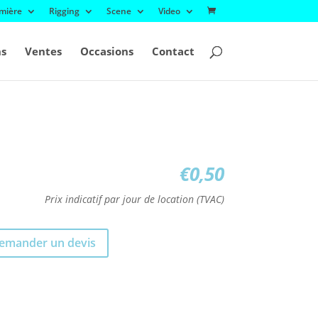
mière
Rigging
Scene
Video
ns
Ventes
Occasions
Contact
€
0,50
Prix indicatif par jour de location (TVAC)
emander un devis