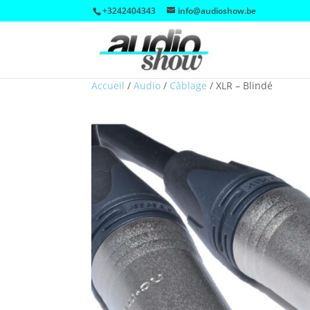
+3242404343
info@audioshow.be
Accueil
/
Audio
/
Câblage
/
XLR – Blindé